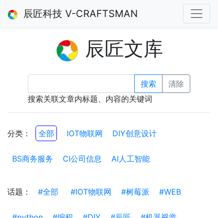
辰匠科技 V-CRAFTSMAN
辰匠文库
搜索
清除
搜索关联文章内标题、内容的关键词
分类：
全部
IOT物联网
DIY创意设计
BS商务服务
CI公司信息
AI人工智能
话题：
#全部
#IOT物联网
#树莓派
#WEB
#python
#编程
#DIY
#辰匠
#机器视觉