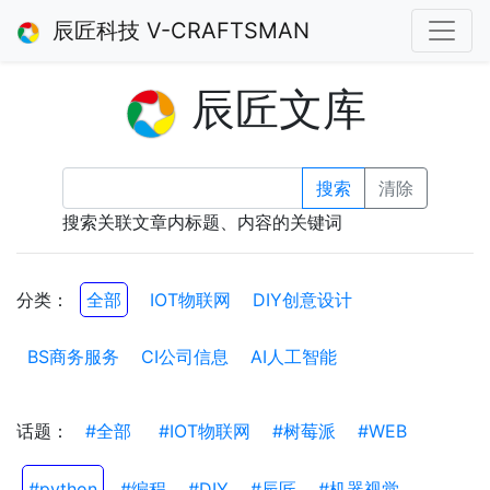
辰匠科技 V-CRAFTSMAN
辰匠文库
搜索
清除
搜索关联文章内标题、内容的关键词
分类：
全部
IOT物联网
DIY创意设计
BS商务服务
CI公司信息
AI人工智能
话题：
#全部
#IOT物联网
#树莓派
#WEB
#python
#编程
#DIY
#辰匠
#机器视觉